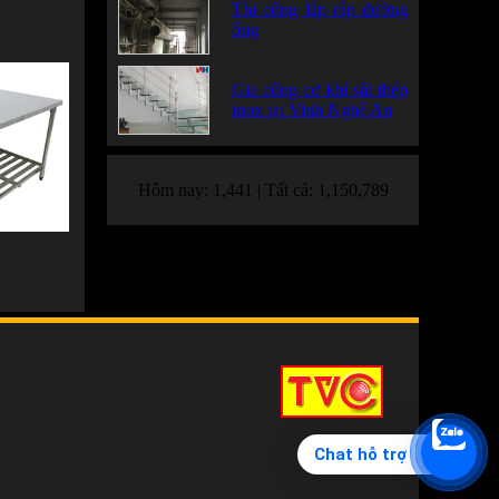
Thi công lắp ráp đường
ống
Gia công cơ khí sắt thép
inox tại Vinh Nghệ An
Hôm nay:
1,441
|
Tất cả:
1,150,789
Chat hỗ trợ