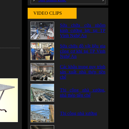
VIDEO CLIPS
Sửa chữa cửa nhôm
kính cường lực tại TP
Vinh Nghệ An
Sửa chữa đồ vật liệu gia
công cơ khí tại TP Vinh
Nghệ An
Các khâu trong quy trình
sản xuất nhà thép tiền
chế
Thi công nhà xưởng,
nhà thép tiền chế
Thi công nhà xưởng