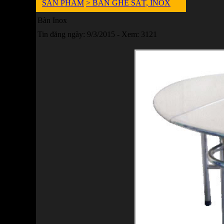
SẢN PHẨM
> BÀN GHẾ SẮT, INOX
Bàn Inox
Tin đăng ngày: 9/3/2015 - Xem: 3121