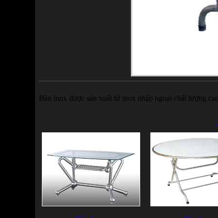
Bàn inox được sản xuất từ inox nhập ngoại chất lượng cao