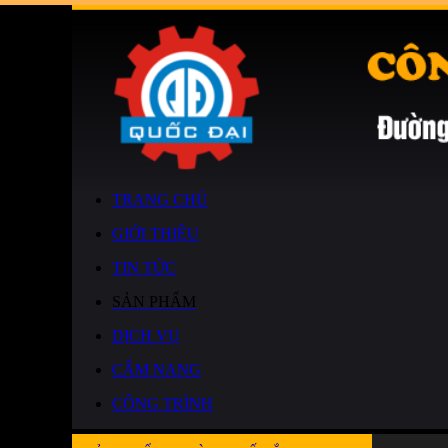
TRANG CHỦ
GIỚI THIỆU
TIN TỨC
SẢN PHẨM
DỊCH VỤ
CẨM NANG
CÔNG TRÌNH