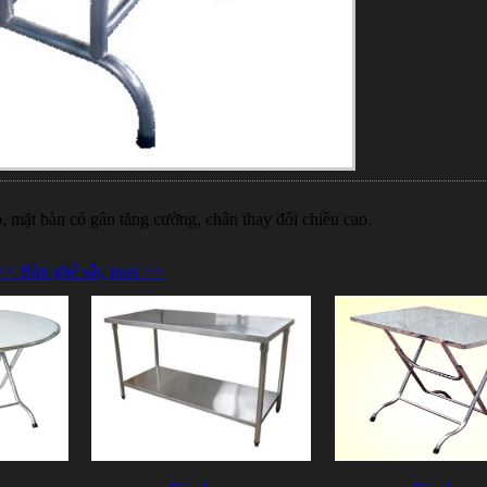
, mặt bàn có gân tăng cường, chân thay đổi chiều cao.
<< Bàn ghế sắt, inox >>