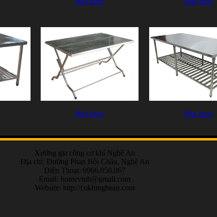
Bàn Inox
Bàn Inox
Bàn Inox
Bàn Inox
Xưởng gia công cơ khí Nghệ An
Địa chỉ: Đường Phan Bội Châu, Nghệ An
Điện Thoại: 0966.050.067
Email:
homevinh@gmail.com
Website: http://cokhinghean.com