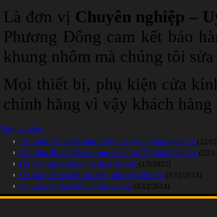
Là đơn vị
Chuyên nghiệp – Uy
Phương Đông cam kết bảo hàn
khung nhôm mà chúng tôi sửa
Mọi thiết bị, phụ kiện cửa kín
chính hãng vì vậy khách hàng 
Dịch vụ khác:
Sửa chữa cửa nhôm kính cường lực tại TP Vinh Nghệ An
(22/12
Sửa chữa đồ vật liệu gia công cơ khí tại TP Vinh Nghệ An
(22/1
Thi công nhà xưởng, nhà thép tiền chế
(1/3/2022)
Sản xuất, lắp đặt kết cấu thép, nhà thép tiền chế
(3/12/2014)
Sản xuất, lắp đặt thiết bị công nghiệp
(3/12/2014)