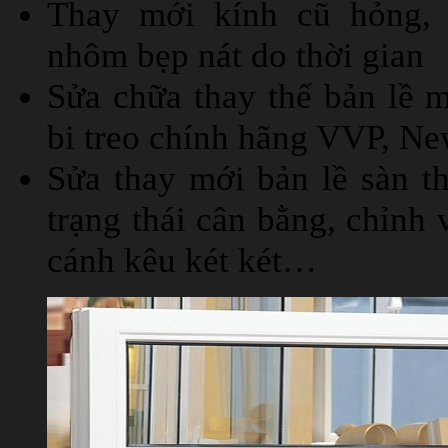
Thay mới kính cũ hỏng, 
nhôm bẹp nát do thời gian
Sửa chữa thay thế bản lề m
bi treo chính hãng VVP, N
Sửa thay mới bản lề sàn th
trạng thái cân bằng, chỉnh 
cánh kêu két két…