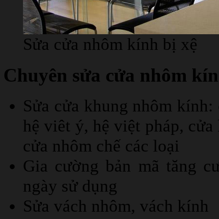
Sửa cửa nhôm kính bị xệ
Chuyên sửa cửa nhôm kính
Sửa cửa khung nhôm kính: 
hệ viêt ý, hệ việt pháp, c
cửa nhôm chế các loại
Gia cường bản mã tăng cư
ngày sử dụng
Sửa vách nhôm, vách kính