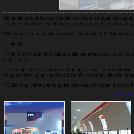
Đây là hình thức biển được hầu hết các công ty sử dụng, nội dug thư
tại vị trí tiếp khách (lễ tân, phòng khách) hoặc phòng làm việc chung.
Biển logo của công ty quảng cáo Mai Tùng Khánh được làm bằng côn
- Chất liệu :
* Nền: Logo thường được gắn trực tiếp vào tường, ngoài ra có thể l
sáng đặc biệt.
* Nội dung: Thường bằng inox, đồng hoặc mica, là những vật liệu c
Alumi hoặ decal, phun sơn để thể hiện một số màu sắc đặc biệt, khôn
* Chiếu sáng.Thường sử dụng đèn chiếu sáng bên ngoài, hoặc đèn ne
<< Biển q